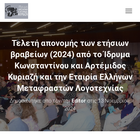
Ε
Ν
Α
Λ
Λ
Τελετή απονομής των ετήσιων
Α
Γ
βραβείων (2024) από το Ίδρυμα
Ή
Π
Κωνσταντίνου και Αρτέμιδος
Λ
Κυριαζή και την Εταιρία Ελλήνων
Ο
Ή
Μεταφραστών Λογοτεχνίας
Γ
Η
Σ
Δημοσιεύτηκε από τον/την
Editor
στις
13 Νοεμβρίου,
Η
2024
Σ